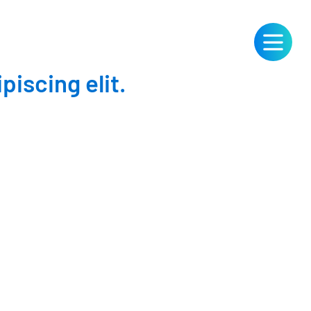
iscing elit.
START
DEINE KARRIERE
Sektion 1 Start (Kopie) (Kopie)