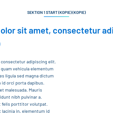
SEKTION 1 START (KOPIE) (KOPIE)
lor sit amet, consectetur adip
)
consectetur adipiscing elit.
t quam vehicula elementum
cies ligula sed magna dictum
 id orci porta dapibus.
et malesuada. Mauris
cidunt nibh pulvinar a.
felis porttitor volutpat.
t lacinia in, elementum id